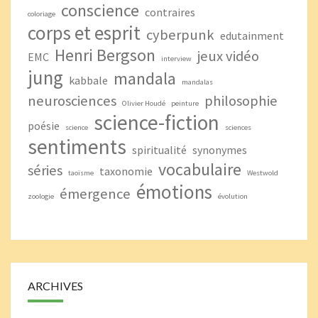
conscience
contraires
coloriage
corps et esprit
cyberpunk
edutainment
Henri Bergson
jeux vidéo
EMC
interview
jung
mandala
kabbale
mandalas
neurosciences
philosophie
Olivier Houdé
peinture
science-fiction
poésie
science
sciences
sentiments
spiritualité
synonymes
vocabulaire
séries
taxonomie
taoïsme
Westwold
émotions
émergence
zoologie
évolution
ARCHIVES