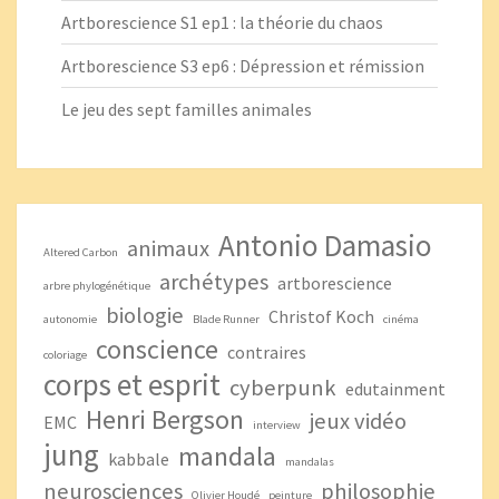
Artborescience S1 ep1 : la théorie du chaos
Artborescience S3 ep6 : Dépression et rémission
Le jeu des sept familles animales
Antonio Damasio
animaux
Altered Carbon
archétypes
artborescience
arbre phylogénétique
biologie
Christof Koch
autonomie
Blade Runner
cinéma
conscience
contraires
coloriage
corps et esprit
cyberpunk
edutainment
Henri Bergson
jeux vidéo
EMC
interview
jung
mandala
kabbale
mandalas
neurosciences
philosophie
Olivier Houdé
peinture