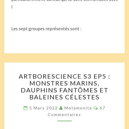
!
Les sept groupes représentés sont :
ARTBORESCIENCE
ARTBORESCIENCE S3 EP5 :
S3
MONSTRES MARINS,
EP5
DAUPHINS FANTÔMES ET
:
MONSTRES
BALEINES CÉLESTES
MARINS,
Commentaire
DAUPHINS
5 Mars 2022
Métamonita
67
FANTÔMES
Commentaires
ET
BALEINES