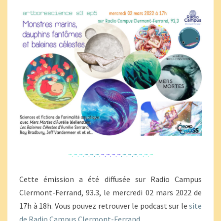
CÉLESTES
~.
~.~.
~.~.~.
~.~.~.~
.~.~.~
.~.~
.~
Cette émission a été diffusée sur Radio Campus
Clermont-Ferrand, 93.3, le mercredi 02 mars 2022 de
17h à 18h. Vous pouvez retrouver le podcast sur le
site
de Radio Campus Clermont-Ferrand
.