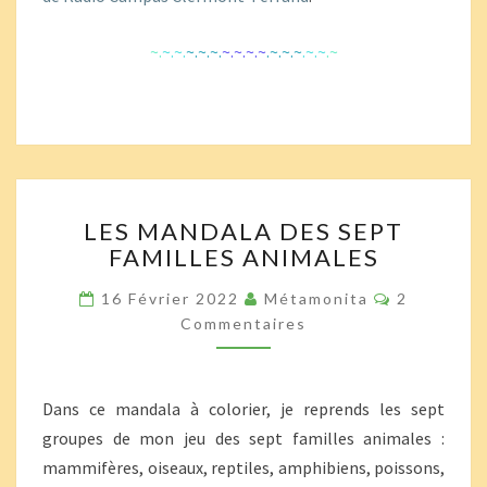
~.
~.~.
~.~.~.
~.~.~.~
.~.~.~
.~.~
.~
LES
LES MANDALA DES SEPT
MANDALA
FAMILLES ANIMALES
DES
SEPT
Commentai
16 Février 2022
Métamonita
2
FAMILLES
Commentaires
ANIMALES
Dans ce mandala à colorier, je reprends les sept
groupes de mon jeu des sept familles animales :
mammifères, oiseaux, reptiles, amphibiens, poissons,