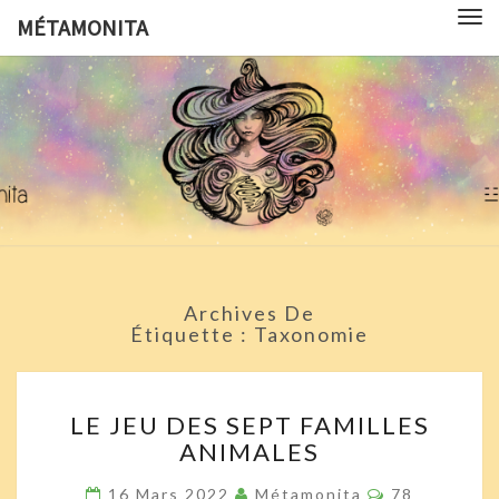
Tog
MÉTAMONITA
nav
MÉTAMON
Pédagogie,
Arts
Visuels,
Sciences
Pop
Culture Et
Symbologie
Archives De
Étiquette :
Taxonomie
LE
LE JEU DES SEPT FAMILLES
JEU
ANIMALES
DES
SEPT
Commentair
16 Mars 2022
Métamonita
78