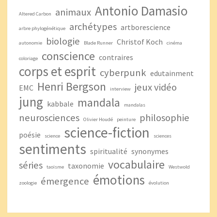
Antonio Damasio
animaux
Altered Carbon
archétypes
artborescience
arbre phylogénétique
biologie
Christof Koch
autonomie
Blade Runner
cinéma
conscience
contraires
coloriage
corps et esprit
cyberpunk
edutainment
Henri Bergson
jeux vidéo
EMC
interview
jung
mandala
kabbale
mandalas
neurosciences
philosophie
Olivier Houdé
peinture
science-fiction
poésie
science
sciences
sentiments
spiritualité
synonymes
vocabulaire
séries
taxonomie
taoïsme
Westwold
émotions
émergence
zoologie
évolution