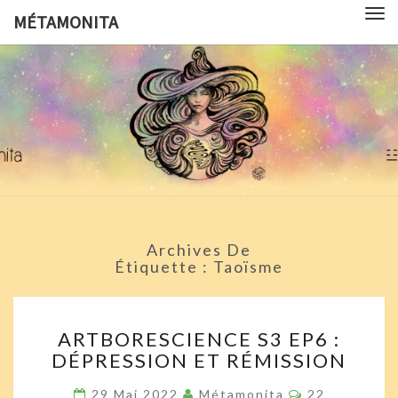
Tog
MÉTAMONITA
nav
MÉTAMON
Pédagogie,
Arts
Visuels,
Sciences
Pop
Culture Et
Symbologie
Archives De
Étiquette :
Taoïsme
ARTBORESCIENCE
ARTBORESCIENCE S3 EP6 :
S3
DÉPRESSION ET RÉMISSION
EP6
:
Commentaire
29 Mai 2022
Métamonita
22