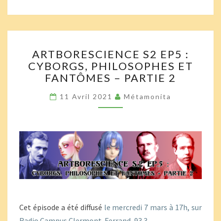
ARTBORESCIENCE
ARTBORESCIENCE S2 EP5 :
S2
CYBORGS, PHILOSOPHES ET
EP5
FANTÔMES – PARTIE 2
:
CYBORGS,
11 Avril 2021
Métamonita
PHILOSOPHES
ET
FANTÔMES
–
PARTIE
2
Cet épisode a été diffusé
le mercredi 7 mars à 17h, sur
Radio Campus Clermont-Ferrand, 93.3
.