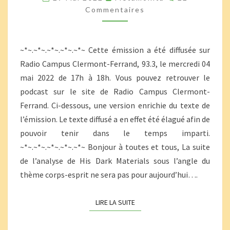
DÉPRESSION
Commentaires
ET
RÉMISSION
~*~.~*~.~*~.~*~.~*~ Cette émission a été diffusée sur
Radio Campus Clermont-Ferrand, 93.3, le mercredi 04
mai 2022 de 17h à 18h. Vous pouvez retrouver le
podcast sur le site de Radio Campus Clermont-
Ferrand. Ci-dessous, une version enrichie du texte de
l’émission. Le texte diffusé a en effet été élagué afin de
pouvoir tenir dans le temps imparti.
~*~.~*~.~*~.~*~.~*~ Bonjour à toutes et tous, La suite
de l’analyse de His Dark Materials sous l’angle du
thème corps-esprit ne sera pas pour aujourd’hui….
LIRE LA SUITE
LIRE LA SUITE