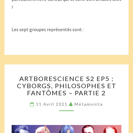
!
Les sept groupes représentés sont :
ARTBORESCIENCE
ARTBORESCIENCE S2 EP5 :
S2
CYBORGS, PHILOSOPHES ET
EP5
FANTÔMES – PARTIE 2
:
CYBORGS,
11 Avril 2021
Métamonita
PHILOSOPHES
ET
FANTÔMES
–
PARTIE