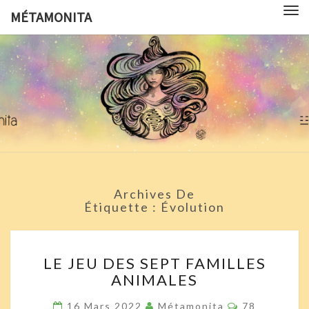
Tog
MÉTAMONITA
nav
MÉTAMON
Pédagogie,
Arts
Visuels,
Sciences
Pop
Culture Et
Symbologie
Archives De
Étiquette :
Évolution
LE
LE JEU DES SEPT FAMILLES
JEU
ANIMALES
DES
SEPT
Commentair
16 Mars 2022
Métamonita
78