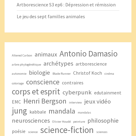
Artborescience S3 ep6 : Dépression et rémission
Le jeu des sept familles animales
Antonio Damasio
animaux
Altered Carbon
archétypes
artborescience
arbre phylogénétique
biologie
Christof Koch
autonomie
Blade Runner
cinéma
conscience
contraires
coloriage
corps et esprit
cyberpunk
edutainment
Henri Bergson
jeux vidéo
EMC
interview
jung
mandala
kabbale
mandalas
neurosciences
philosophie
Olivier Houdé
peinture
science-fiction
poésie
science
sciences