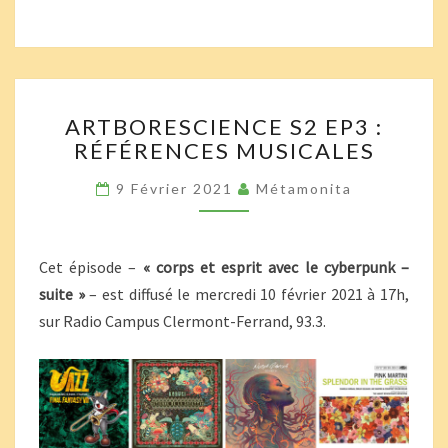
ARTBORESCIENCE
ARTBORESCIENCE S2 EP3 :
S2
RÉFÉRENCES MUSICALES
EP3
:
9 Février 2021
Métamonita
RÉFÉRENCES
MUSICALES
Cet épisode –
« corps et esprit avec le cyberpunk –
suite »
– est diffusé le mercredi 10 février 2021 à 17h,
sur Radio Campus Clermont-Ferrand, 93.3.