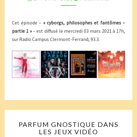
RÉFÉRENCES
MUSICALES
Cet épisode –
« cyborgs, philosophes et fantômes –
partie 1 »
– est diffusé le mercredi 03 mars 2021 à 17h,
sur Radio Campus Clermont-Ferrand, 93.3.
PARFUM
PARFUM GNOSTIQUE DANS
GNOSTIQUE
LES JEUX VIDÉO
DANS