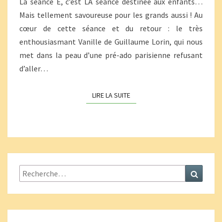
La séance E, c’est LA séance destinée aux enfants…
Mais tellement savoureuse pour les grands aussi ! Au
cœur de cette séance et du retour : le très
enthousiasmant Vanille de Guillaume Lorin, qui nous
met dans la peau d’une pré-ado parisienne refusant
d’aller…
LIRE LA SUITE
LIRE LA SUITE
Rechercher :
Recher