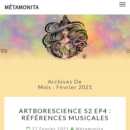
Tog
MÉTAMONITA
nav
MÉTAMON
Pédagogie,
Arts
Visuels,
Sciences
Pop
Culture Et
Symbologie
Archives De
Mois :
Février 2021
ARTBORESCIENCE
ARTBORESCIENCE S2 EP4 :
S2
RÉFÉRENCES MUSICALES
EP4
:
27 Février 2021
Métamonita