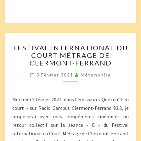
FESTIVAL
FESTIVAL INTERNATIONAL DU
INTERNATIONAL
COURT MÉTRAGE DE
DU
CLERMONT-FERRAND
COURT
MÉTRAGE
3 Février 2021
Métamonita
DE
CLERMONT-
FERRAND
Mercredi 3 février 2021, dans l’émission « Quoi qu’il en
court » sur Radio Campus Clermont-Ferrand 93.3, je
proposerai avec mes compémères cinéphiles un
retour collectif sur la séance « E » du Festival
International du Court Métrage de Clermont-Ferrand.