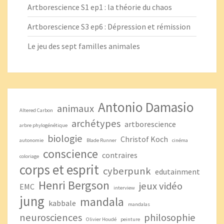
Artborescience S1 ep1 : la théorie du chaos
Artborescience S3 ep6 : Dépression et rémission
Le jeu des sept familles animales
Antonio Damasio
animaux
Altered Carbon
archétypes
artborescience
arbre phylogénétique
biologie
Christof Koch
autonomie
Blade Runner
cinéma
conscience
contraires
coloriage
corps et esprit
cyberpunk
edutainment
Henri Bergson
jeux vidéo
EMC
interview
jung
mandala
kabbale
mandalas
neurosciences
philosophie
Olivier Houdé
peinture