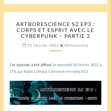
ARTBORESCIENCE
ARTBORESCIENCE S2 EP3 :
S2
CORPS ET ESPRIT AVEC LE
EP3
CYBERPUNK – PARTIE 2
:
CORPS
11 Février 2021
Métamonita
ET
ESPRIT
AVEC
LE
Cet épisode a été diffusé
le mercredi 10 février 2021 à
CYBERPUNK
17h, sur Radio Campus Clermont-Ferrand, 93.3
.
–
PARTIE
2