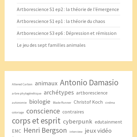
Artborescience S1 ep2 : la théorie de l’émergence
Artborescience S1 ep1 : la théorie du chaos
Artborescience S3 ep6 : Dépression et rémission
Le jeu des sept familles animales
Antonio Damasio
animaux
Altered Carbon
archétypes
artborescience
arbre phylogénétique
biologie
Christof Koch
autonomie
Blade Runner
cinéma
conscience
contraires
coloriage
corps et esprit
cyberpunk
edutainment
Henri Bergson
jeux vidéo
EMC
interview