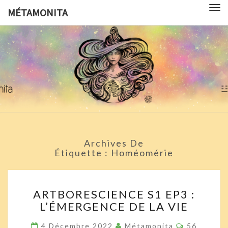
Tog
MÉTAMONITA
nav
MÉTAMON
Pédagogie,
Arts
Visuels,
Sciences
Pop
Culture Et
Symbologie
Archives De
Étiquette :
Homéomérie
ARTBORESCIENCE
ARTBORESCIENCE S1 EP3 :
S1
L’ÉMERGENCE DE LA VIE
EP3
:
Commentai
4 Décembre 2022
Métamonita
56