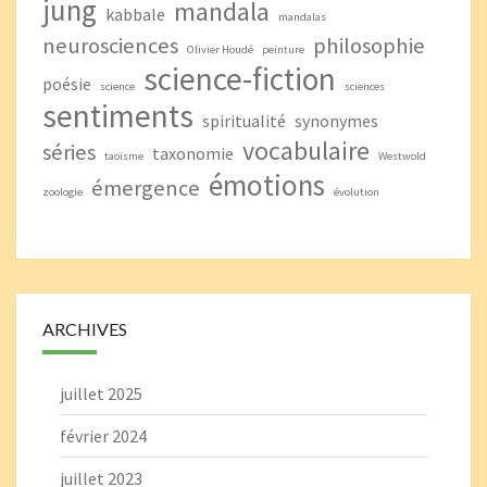
jung
mandala
kabbale
mandalas
neurosciences
philosophie
Olivier Houdé
peinture
science-fiction
poésie
science
sciences
sentiments
spiritualité
synonymes
vocabulaire
séries
taxonomie
taoïsme
Westwold
émotions
émergence
zoologie
évolution
ARCHIVES
juillet 2025
février 2024
juillet 2023