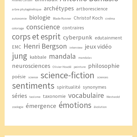
Altered Carbon
archétypes
artborescience
arbre phylogénétique
biologie
Christof Koch
autonomie
Blade Runner
cinéma
conscience
contraires
coloriage
corps et esprit
cyberpunk
edutainment
Henri Bergson
jeux vidéo
EMC
interview
jung
mandala
kabbale
mandalas
neurosciences
philosophie
Olivier Houdé
peinture
science-fiction
poésie
science
sciences
sentiments
spiritualité
synonymes
vocabulaire
séries
taxonomie
taoïsme
Westwold
émotions
émergence
zoologie
évolution