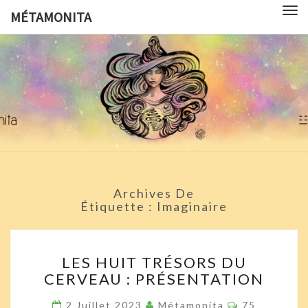
Tog
MÉTAMONITA
nav
MÉTAMON
Pédagogie,
Arts
Visuels,
Sciences
Pop
Culture Et
Symbologie
Archives De
Étiquette :
Imaginaire
LES
LES HUIT TRÉSORS DU
HUIT
CERVEAU : PRÉSENTATION
TRÉSORS
DU
Commentair
2 Juillet 2023
Métamonita
75