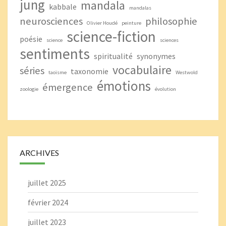
jung
mandala
kabbale
mandalas
neurosciences
philosophie
Olivier Houdé
peinture
science-fiction
poésie
science
sciences
sentiments
spiritualité
synonymes
vocabulaire
séries
taxonomie
taoïsme
Westwold
émotions
émergence
zoologie
évolution
ARCHIVES
juillet 2025
février 2024
juillet 2023