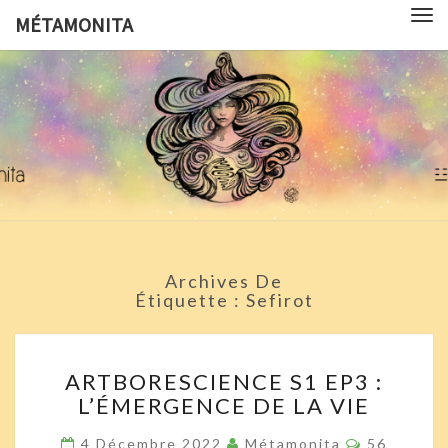
Tog
MÉTAMONITA
nav
MÉTAMON
Pédagogie,
Arts
Visuels,
Sciences
Pop
Culture Et
Symbologie
Archives De
Étiquette :
Sefirot
ARTBORESCIENCE
ARTBORESCIENCE S1 EP3 :
S1
L’ÉMERGENCE DE LA VIE
EP3
:
Commentai
4 Décembre 2022
Métamonita
56