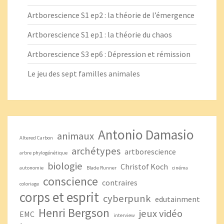
Artborescience S1 ep2 : la théorie de l’émergence
Artborescience S1 ep1 : la théorie du chaos
Artborescience S3 ep6 : Dépression et rémission
Le jeu des sept familles animales
Antonio Damasio
animaux
Altered Carbon
archétypes
artborescience
arbre phylogénétique
biologie
Christof Koch
autonomie
Blade Runner
cinéma
conscience
contraires
coloriage
corps et esprit
cyberpunk
edutainment
Henri Bergson
jeux vidéo
EMC
interview