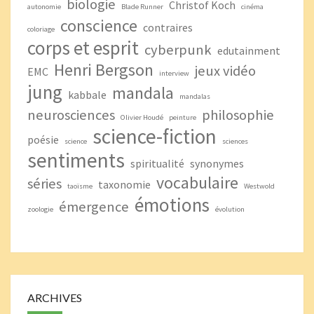
biologie
Christof Koch
autonomie
Blade Runner
cinéma
conscience
contraires
coloriage
corps et esprit
cyberpunk
edutainment
Henri Bergson
jeux vidéo
EMC
interview
jung
mandala
kabbale
mandalas
neurosciences
philosophie
Olivier Houdé
peinture
science-fiction
poésie
science
sciences
sentiments
spiritualité
synonymes
vocabulaire
séries
taxonomie
taoïsme
Westwold
émotions
émergence
zoologie
évolution
ARCHIVES