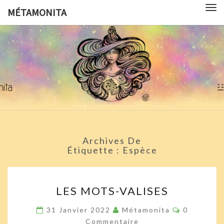
Tog
MÉTAMONITA
nav
MÉTAMON
Pédagogie,
Arts
Visuels,
Sciences
Pop
Culture Et
Symbologie
Archives De
Étiquette :
Espèce
LES
LES MOTS-VALISES
MOTS-
VALISES
Commentai
31 Janvier 2022
Métamonita
0
Commentaire